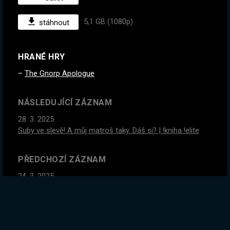
5,1 GB (1080p)
stáhnout
HRANÉ HRY
The Gnorp Apologue
NÁSLEDUJÍCÍ ZÁZNAM
28. 3. 2025
Suby ve slevě! A můj matroš taky. Dáš si? | !kniha !elite
PŘEDCHOZÍ ZÁZNAM
24. 3. 2025
Dnes první ocelové bary! Nemůžu tomu uvěřit :D | !kniha
!elite
GLOBÁLNÍ STATISTIKY ZÁZNAMU