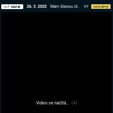
26. 3. 2025
Mám šílenou IdleHru náladu a tak si zahrajeme tuhle pecku, kterou jsem vám ještě neukázal | !kniha !elite
VY:
neznámý
návrat
Video se načítá…
(4)