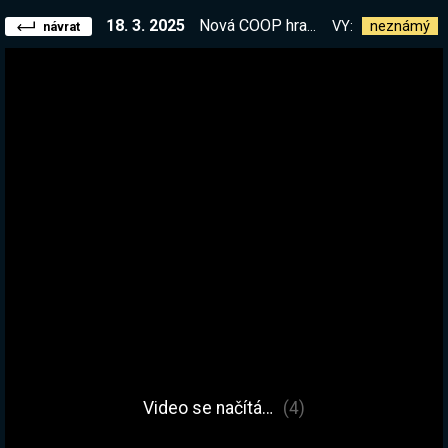
18. 3. 2025
Nová COOP hra pro 33 lidí najednou! Wtf! :D | !kniha !elite
VY:
neznámý
návrat
Video se načítá…
(4)