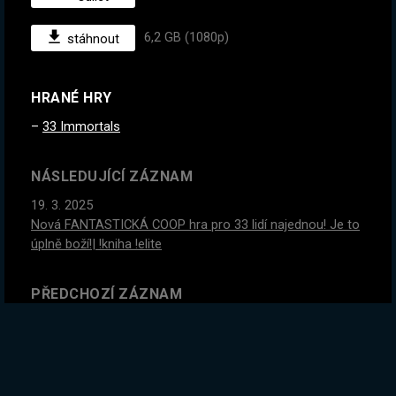
6,2 GB (1080p)
stáhnout
HRANÉ HRY
33 Immortals
NÁSLEDUJÍCÍ ZÁZNAM
19. 3. 2025
Nová FANTASTICKÁ COOP hra pro 33 lidí najednou! Je to
úplně boží!| !kniha !elite
PŘEDCHOZÍ ZÁZNAM
17. 3. 2025
Rýžujeme zlato. Je čas to pořádně zoptimalizovat | !kniha
!elite