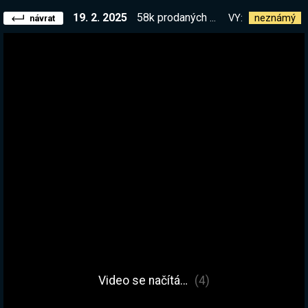
19. 2. 2025
58k prodaných knih, mrkni na slevy! GREGON<3 Vzpomínka na stařičkou hru Banished| !kniha !elite
VY:
neznámý
návrat
Video se načítá…
(4)