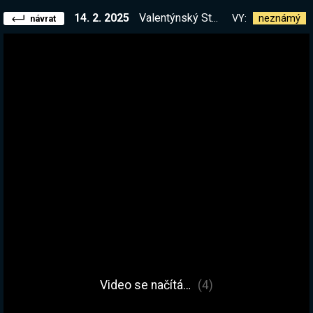
14. 2. 2025
Valentýnský SterakVaří + @aurilupa, pečeme dvouvrstvý dort ve tvaru srdce LOLTOCHCIVIDĚT | !kniha !elite
VY:
neznámý
návrat
Video se načítá…
(4)