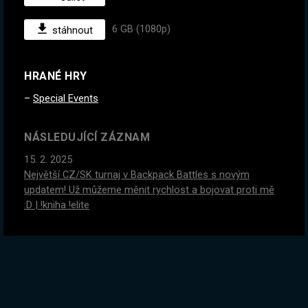
6 GB (1080p)
stáhnout
HRANÉ HRY
Special Events
NÁSLEDUJÍCÍ ZÁZNAM
15. 2. 2025
Největší CZ/SK turnaj v Backpack Battles s novým
updatem! Už můžeme měnit rychlost a bojovat proti mě
:D | !kniha !elite
PŘEDCHOZÍ ZÁZNAM
13. 2. 2025
Těžíme asteroidy, ale s omezeným časem! | !kniha !elite