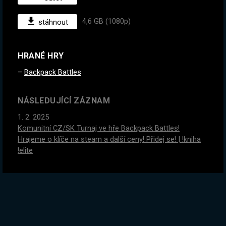
4,6 GB (1080p)
stáhnout
HRANÉ HRY
Backpack Battles
NÁSLEDUJÍCÍ ZÁZNAM
1. 2. 2025
Komunitní CZ/SK Turnaj ve hře Backpack Battles!
Hrajeme o klíče na steam a další ceny! Přidej se! | !kniha
!elite
PŘEDCHOZÍ ZÁZNAM
30. 1. 2025
Dohráli jsme, ale mám nápad. Ty řekneš spell a já s ním
zabiju finálního bosse na nejvyšší obtížnost :D | !kniha