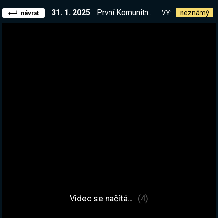
31. 1. 2025
První Komunitní turnaj v BACKPACK Battles! Přidej se! Testujeme, třeba to nebude fungovat :D | !kniha !elite
VY:
neznámý
návrat
Video se načítá…
(4)