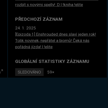
rozbít s novými spelly! :D | !kniha !elite
PŘEDCHOZÍ ZÁZNAM
24. 1. 2025
[Epizoda 1] Enshrouded dnes slaví jeden rok!
Tolik novinek, nepřátel a biomů! Čeká nás
pořádná jízda! | !elite
GLOBÁLNÍ STATISTIKY ZÁZNAMU
SLEDOVÁNO
59×
Enter
DLE ČASU
134 hodin
fullscreen