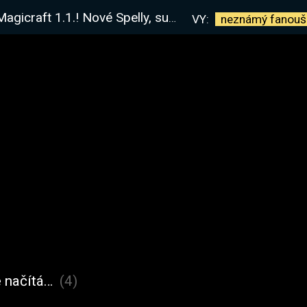
ové Spelly, supporty a nepřátelé! | !elite
VY:
neznámý
fanouš
 načítá…
(4)