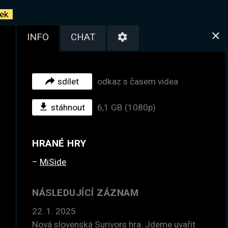
ek
INFO
CHAT
sdílet
odkaz s časem videa
stáhnout
6,1 GB (1080p)
HRANÉ HRY
MiSide
NÁSLEDUJÍCÍ ZÁZNAM
22. 1. 2025
Nová slovenská Surivors hra. Jdeme uvařit