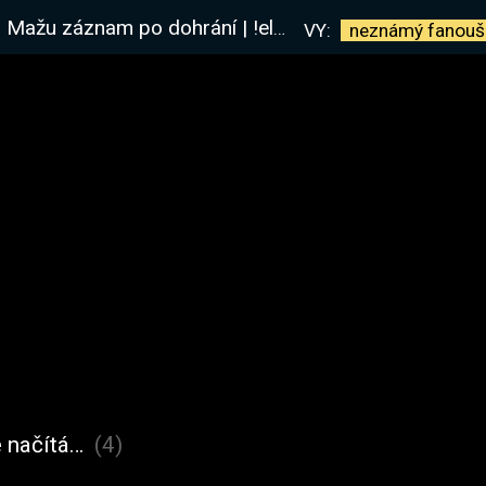
žu záznam po dohrání | !elite
VY:
neznámý
fanouš
 načítá…
(4)