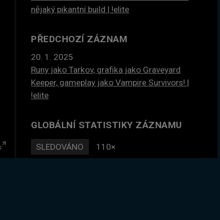
nějaký pikantní build | !elite
PŘEDCHOZÍ ZÁZNAM
20. 1. 2025
Runy jako Tarkov, grafika jako Graveyard
Keeper, gameplay jako Vampire Survivors! |
!elite
GLOBÁLNÍ STATISTIKY ZÁZNAMU
SLEDOVÁNO
110×
Enter
DLE ČASU
204 hodin
fullscreen