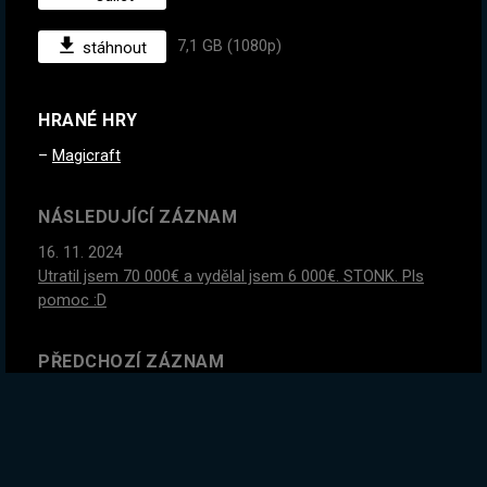
7,1 GB (1080p)
stáhnout
HRANÉ HRY
Magicraft
NÁSLEDUJÍCÍ ZÁZNAM
16. 11. 2024
Utratil jsem 70 000€ a vydělal jsem 6 000€. STONK. Pls
pomoc :D
PŘEDCHOZÍ ZÁZNAM
12. 11. 2024
Hej, poslouchej. Dneska fakt naposledy. Potřebujeme
zabít posledního bosse (vývojáře) bez OP spellu. A mám
nápad.