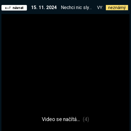
15. 11. 2024
Nechci nic slyšet, dobře? Je to prostě dobrý, co ti mám říkat. Pořád se mi nepodařilo udělat to OP kouzlo, však uvidíš :D
VY:
neznámý
návrat
Video se načítá…
(4)