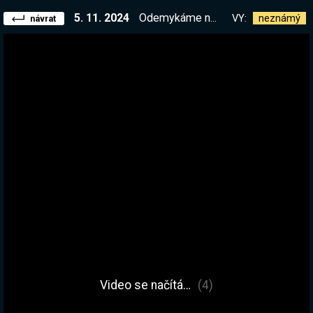
5. 11. 2024
Odemykáme nové OP spely. Tohle je nejlepší hra.
VY:
neznámý
návrat
Video se načítá…
(4)