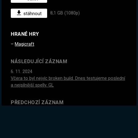
8,1 GB (1080p)
stáhnout
HRANÉ HRY
Magicraft
NÁSLEDUJÍCÍ ZÁZNAM
6. 11. 2024
Včera to byl nejvíc broken build. Dnes testujeme poslední
a nejsilnější spelly. GL
PŘEDCHOZÍ ZÁZNAM
4. 11. 2024
Rozluč se se svým volným časem. Tohle je nejlepší hra.
GLOBÁLNÍ STATISTIKY ZÁZNAMU