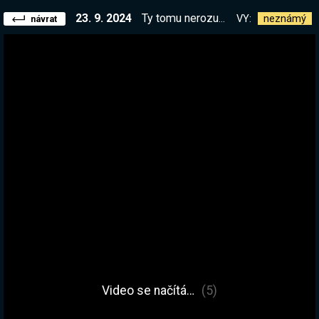
23. 9. 2024
Ty tomu nerozumíš, tohle je finanční investice, ne gambling | !subgoal
VY:
neznámý
návrat
Video se načítá…
(5)