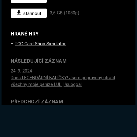
3,6 GB (1080p)
stáhnout
HRANÉ HRY
TCG Card Shop Simulator
NÁSLEDUJÍCÍ ZÁZNAM
24. 9. 2024
Dnes LEGENDÁRNÍ BALÍČKY! Jsem připravený utratit
všechny moje peníze LUL | !subgoal
PŘEDCHOZÍ ZÁZNAM
22. 9. 2024
Můžu přestat kdykoliv se mi zachce, mě se jen nechce :D
| !subgoal