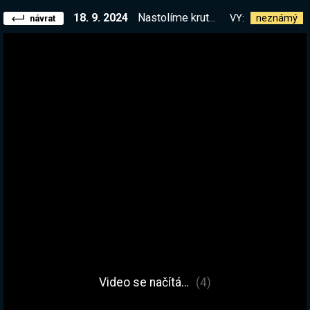
18. 9. 2024
Nastolíme krutý řád? Založíme náboženství? Vyber si :D Frostpunk 2 early access
VY:
neznámý
návrat
Video se načítá…
(4)