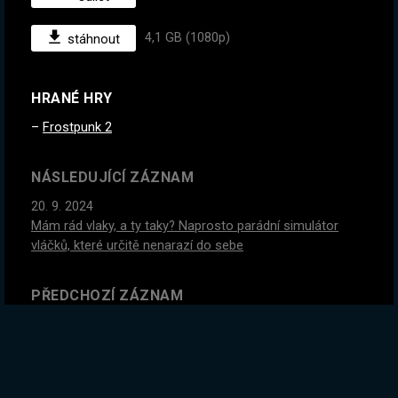
4,1 GB (1080p)
stáhnout
HRANÉ HRY
Frostpunk 2
NÁSLEDUJÍCÍ ZÁZNAM
20. 9. 2024
Mám rád vlaky, a ty taky? Naprosto parádní simulátor
vláčků, které určitě nenarazí do sebe
PŘEDCHOZÍ ZÁZNAM
17. 9. 2024
ZIMA JE TADY, KONEČNĚ! Frostpunk 2 early access
GLOBÁLNÍ STATISTIKY ZÁZNAMU