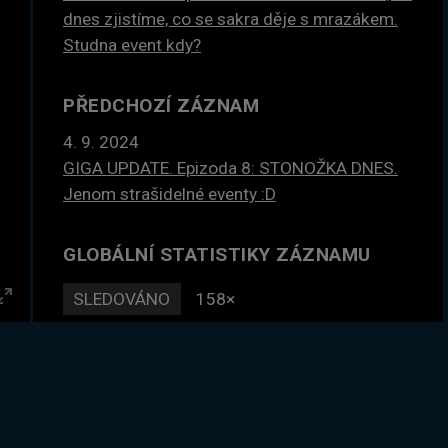
dnes zjistíme, co se sakra děje s mrazákem.
Studna event kdy?
PŘEDCHOZÍ ZÁZNAM
4. 9. 2024
GIGA UPDATE. Epizoda 8: STONOŽKA DNES.
Jenom strašidelné eventy :D
GLOBÁLNÍ STATISTIKY ZÁZNAMU
SLEDOVÁNO
158×
Enter
DLE ČASU
497 hodin
fullscreen