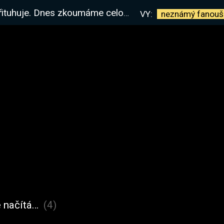
áme celou mapu a dronem neznámé entity. LETS GO!
VY:
neznámý
fanouš
 načítá…
(4)