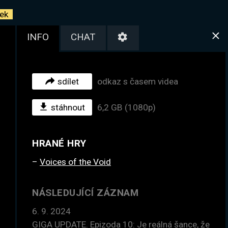
ek
INFO
CHAT
sdílet
odkaz s časem videa
stáhnout
6,2 GB (1080p)
HRANÉ HRY
Voices of the Void
NÁSLEDUJÍCÍ ZÁZNAM
6. 9. 2024
GIGA UPDATE. Epizoda 10: Je reálná šance, že