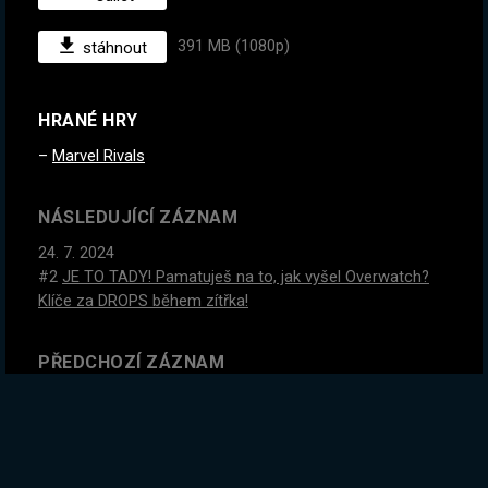
391 MB (1080p)
stáhnout
HRANÉ HRY
Marvel Rivals
NÁSLEDUJÍCÍ ZÁZNAM
24. 7. 2024
#2
JE TO TADY! Pamatuješ na to, jak vyšel Overwatch?
Klíče za DROPS během zítřka!
PŘEDCHOZÍ ZÁZNAM
23. 7. 2024
Vyhlášení soutěže o počítač za 32 tisíc! A pak no Mans
Sky. Hledáme novou planetu na mojí base. Jo a mám
frigátu, neptej se