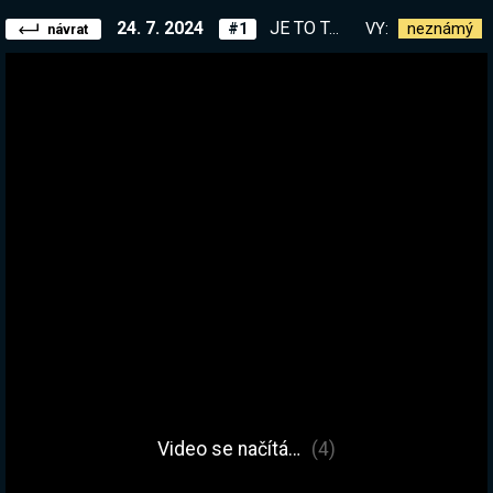
24. 7. 2024
JE TO TADY! Pamatuješ na to, jak vyšel Overwatch? Klíče za DROPS během zítřka!
VY:
neznámý
#1
návrat
Video se načítá…
(4)