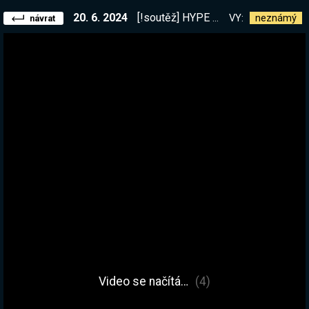
20. 6. 2024
[!soutěž] HYPE Poslední přípravy na nové DLC (jsem pozadu LOL), večer snad Chained Together s bráchou | !kniha
VY:
neznámý
návrat
Video se načítá…
(4)