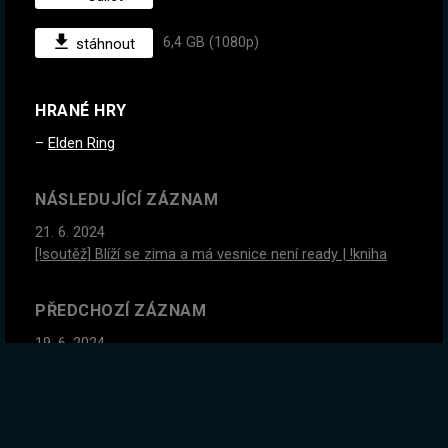
6,4 GB (1080p)
stáhnout
HRANÉ HRY
Elden Ring
NÁSLEDUJÍCÍ ZÁZNAM
21. 6. 2024
[!soutěž] Blíží se zima a má vesnice není ready | !kniha
PŘEDCHOZÍ ZÁZNAM
19. 6. 2024
SOUTĚŽ O PC! Zkoušíme tuhle hitovku LUL a pak
čokoládová továrna | !kniha
GLOBÁLNÍ STATISTIKY ZÁZNAMU