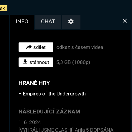
ek
INFO
CHAT
sdílet
odkaz s časem videa
stáhnout
5,3 GB (1080p)
HRANÉ HRY
Empires of the Undergrowth
NÁSLEDUJÍCÍ ZÁZNAM
1. 6. 2024
[VYHRÁLI JSME CLASH!] Arila 5 DOPSÁNA!