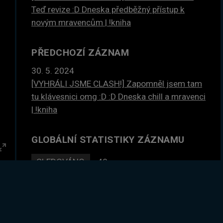
Teď revize :D Dneska předběžný přístup k
novým mravencům | !kniha
PŘEDCHOZÍ ZÁZNAM
30. 5. 2024
[VYHRÁLI JSME CLASH!] Zapomněl jsem tam
tu klávesnici omg :D :D Dneska chill a mravenci
| !kniha
GLOBÁLNÍ STATISTIKY ZÁZNAMU
Enter
SLEDOVÁNO
48×
fullscreen
DLE ČASU
77 hodin