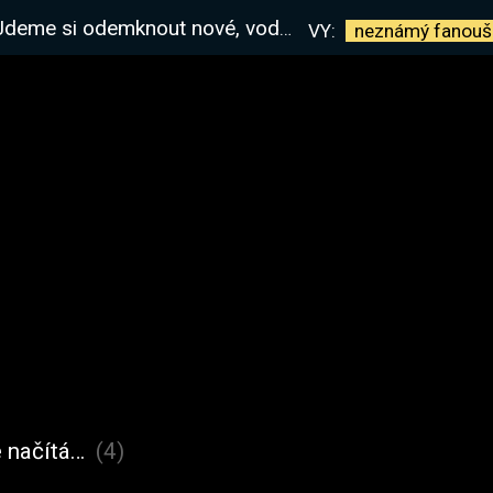
ut nové, vodní mravence. Nejspíš... | !kniha
VY:
neznámý
fanouš
 načítá…
(4)