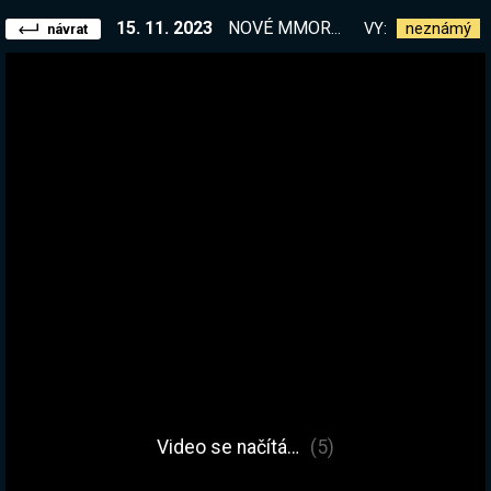
15. 11. 2023
NOVÉ MMORPG! Uzavřená beta, fake asijské wowko, údajně NE-pay-to-win a navíc free-to-play. | !kniha
VY:
neznámý
návrat
Video se načítá…
(5)