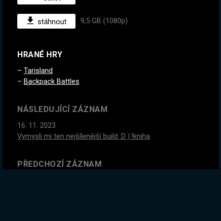
9,5 GB (1080p)
stáhnout
HRANÉ HRY
Tarisland
Backpack Battles
NÁSLEDUJÍCÍ ZÁZNAM
16. 11. 2023
Vymysli mi ten nejšílenější build :D | !kniha
PŘEDCHOZÍ ZÁZNAM
14. 11. 2023
Rank up do platiny a nový build! Letsgooooo | !kniha
GLOBÁLNÍ STATISTIKY ZÁZNAMU