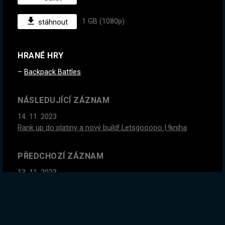
1 GB (1080p)
stáhnout
HRANÉ HRY
Backpack Battles
NÁSLEDUJÍCÍ ZÁZNAM
14. 11. 2023
Rank up do platiny a nový build! Letsgooooo | !kniha
PŘEDCHOZÍ ZÁZNAM
13. 11. 2023
#1
Nemůžu přestat hrát tuhle hru. Pomoc :D | !kniha
GLOBÁLNÍ STATISTIKY ZÁZNAMU