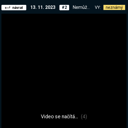
13. 11. 2023
Nemůžu přestat hrát tuhle hru. Pomoc :D | !kniha
VY:
neznámý
#2
návrat
Video se načítá…
(4)