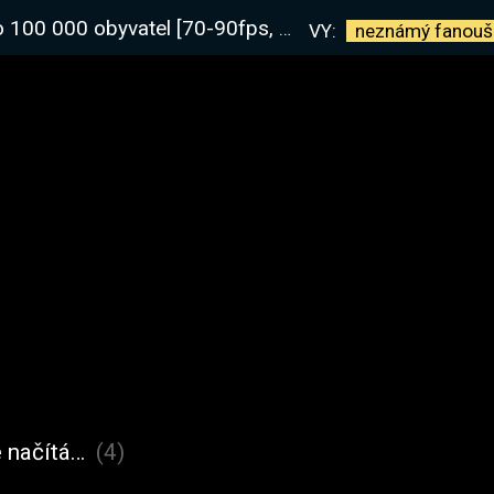
00 obyvatel [70-90fps, mid-high]| !kniha
VY:
neznámý
fanouš
 načítá…
(4)