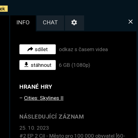
ek
INFO
CHAT
sdílet
odkaz s časem videa
stáhnout
6 GB (1080p)
HRANÉ HRY
Cities: Skylines II
NÁSLEDUJÍCÍ ZÁZNAM
25. 10. 2023
#2
EP 2 Cíl - Město pro 100 000 obyvatel [60-