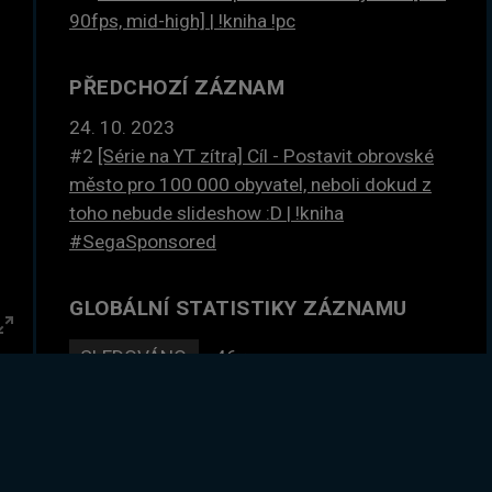
90fps, mid-high] | !kniha !pc
PŘEDCHOZÍ ZÁZNAM
24. 10. 2023
#2
[Série na YT zítra] Cíl - Postavit obrovské
město pro 100 000 obyvatel, neboli dokud z
toho nebude slideshow :D | !kniha
#SegaSponsored
GLOBÁLNÍ STATISTIKY ZÁZNAMU
Enter
SLEDOVÁNO
46×
fullscreen
DLE ČASU
74 hodin