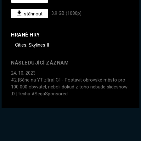
3,9 GB (1080p)
stáhnout
HRANÉ HRY
Cities: Skylines II
NÁSLEDUJÍCÍ ZÁZNAM
24. 10. 2023
#2
[Série na YT zítra] Cíl - Postavit obrovské město pro
100 000 obyvatel, neboli dokud z toho nebude slideshow
:D | !kniha #SegaSponsored
PŘEDCHOZÍ ZÁZNAM
17. 10. 2023
#2
2 dny před vydáním. 2 000 hodin v PoE, schválně jak
zvládneme tohle :) | !kniha #SegaSponsored