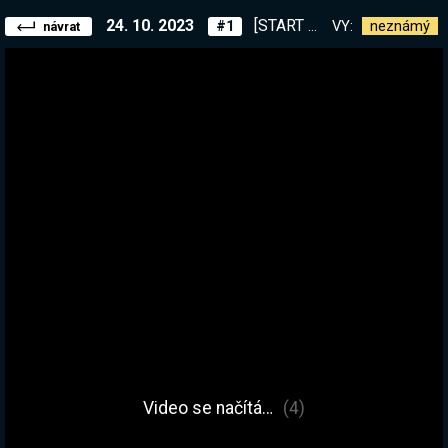
24. 10. 2023
[START 17:45cca ] Cíl - Postavit obrovské město pro 100 000 obyvatel, neboli dokud z toho nebude slideshow :D | !kniha #SegaSponsored
VY:
neznámý
#1
návrat
Video se načítá…
(4)