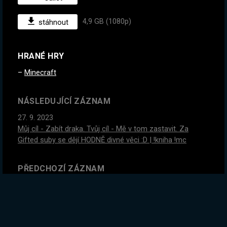
4,9 GB (1080p)
stáhnout
HRANÉ HRY
Minecraft
NÁSLEDUJÍCÍ ZÁZNAM
27. 9. 2023
Můj cíl - Zabít draka. Tvůj cíl - Mě v tom zastavit. Za
Gifted suby se dějí HODNĚ divné věci :D | !kniha !mc
PŘEDCHOZÍ ZÁZNAM
25. 9. 2023
#2
Tohle me MEGA baví! Kdo z vás je čarodejnice? ZÍTRA
- MINECRAFT. RLY :D | !kniha