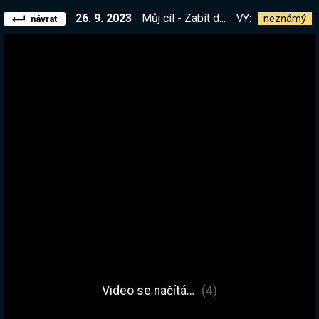
26. 9. 2023
Můj cíl - Zabít draka. Tvůj cíl - Mě v tom zastavit. Suby, dono, channel pointy mění hru. Zkus to:) | !kniha
VY:
neznámý
návrat
Video se načítá…
(4)