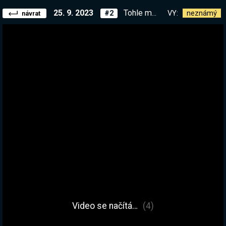
25. 9. 2023
Tohle me MEGA baví! Kdo z vás je čarodejnice? ZÍTRA - MINECRAFT. RLY :D | !kniha
VY:
neznámý
#2
návrat
Video se načítá…
(4)