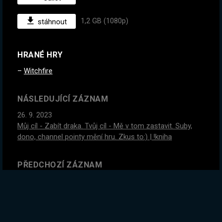
1,2 GB (1080p)
stáhnout
HRANÉ HRY
Witchfire
NÁSLEDUJÍCÍ ZÁZNAM
26. 9. 2023
Můj cíl - Zabít draka. Tvůj cíl - Mě v tom zastavit. Suby,
dono, channel pointy mění hru. Zkus to:) | !kniha
PŘEDCHOZÍ ZÁZNAM
25. 9. 2023
#1
Tohle me MEGA baví! Kdo z vás je čarodejnice? ZÍTRA
- MINECRAFT. RLY :D | !kniha