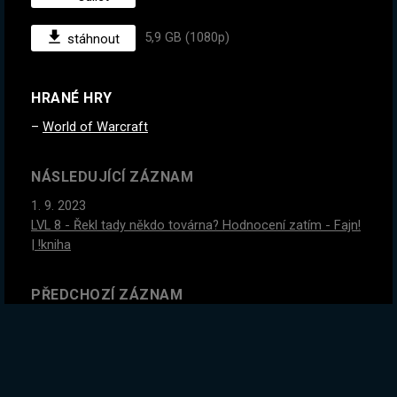
5,9 GB (1080p)
stáhnout
HRANÉ HRY
World of Warcraft
NÁSLEDUJÍCÍ ZÁZNAM
1. 9. 2023
LVL 8 - Řekl tady někdo továrna? Hodnocení zatím - Fajn!
| !kniha
PŘEDCHOZÍ ZÁZNAM
28. 8. 2023
LVL 15 !RIP Jak můžu umřít, když už jsem umřel? Dvakrát...
Oficiální WoW HC server - Stitches. | !kniha