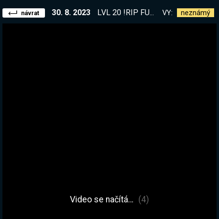
30. 8. 2023
LVL 20 !RIP FURT ŽIJU! Oficiální WoW HC server - Stitches. | !kniha
VY:
neznámý
návrat
Video se načítá…
(4)