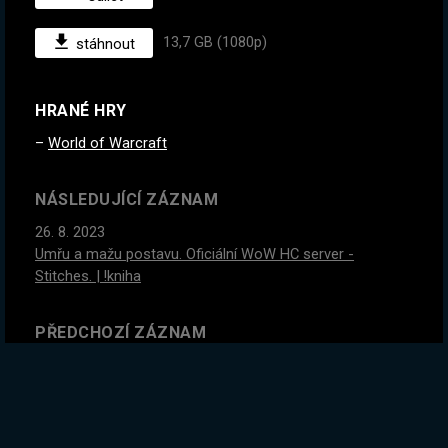
13,7 GB (1080p)
stáhnout
HRANÉ HRY
World of Warcraft
NÁSLEDUJÍCÍ ZÁZNAM
26. 8. 2023
Umřu a mažu postavu. Oficiální WoW HC server -
Stitches. | !kniha
PŘEDCHOZÍ ZÁZNAM
24. 8. 2023
Jdeme tuhle hru absolutně rozbít :D Rip Bitrate - Zítra
WoW HC SERVER - STITCHES | !kniha