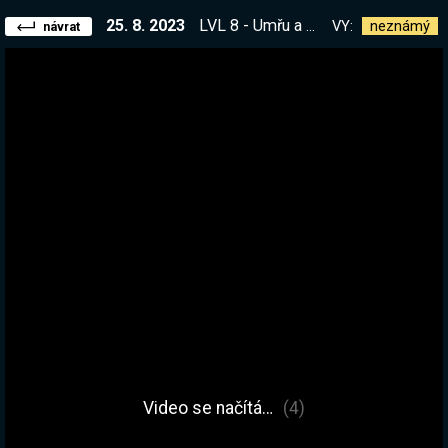
25. 8. 2023
LVL 8 - Umřu a mažu postavu. Oficiální WoW HC server - Stitches. | !kniha
VY:
neznámý
návrat
Video se načítá…
(4)