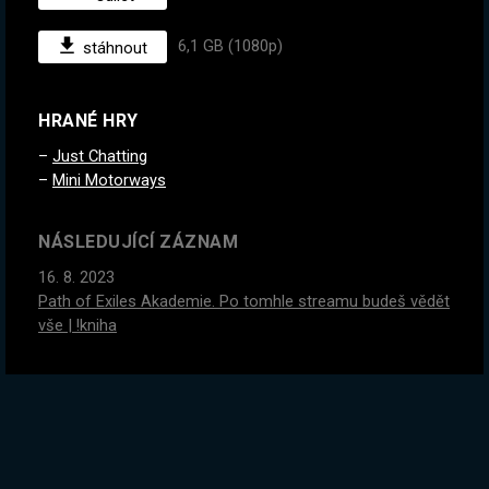
6,1 GB (1080p)
stáhnout
HRANÉ HRY
Just Chatting
Mini Motorways
NÁSLEDUJÍCÍ ZÁZNAM
16. 8. 2023
Path of Exiles Akademie. Po tomhle streamu budeš vědět
vše | !kniha
PŘEDCHOZÍ ZÁZNAM
14. 8. 2023
Ahoj :) | !kniha