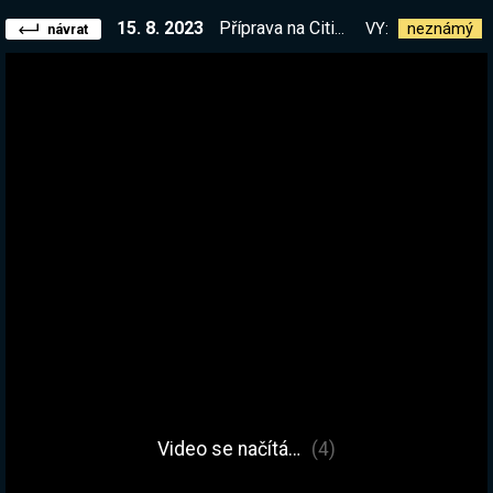
15. 8. 2023
Příprava na Cities Skylines 2. Jaké máš úterý? | !kniha
VY:
neznámý
návrat
Video se načítá…
(4)