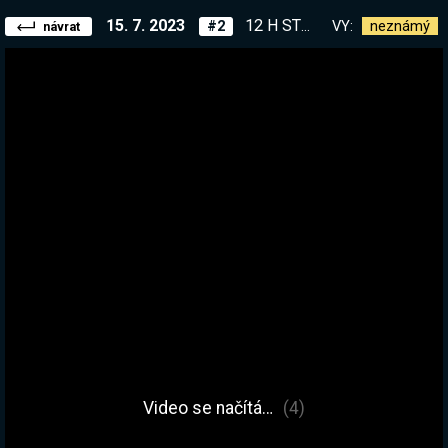
15. 7. 2023
12 H STREAM - Beton Brutal, Jump King a Getting Over It. Pomoc... | Sraz v Praze 26.7. v 17:00, stav se! → !kniha
VY:
neznámý
#2
návrat
Video se načítá…
(4)