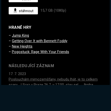
15,7 GB (1080p)
stáhnout
HRANÉ HRY
Jump King
Getting Over It with Bennett Foddy
New Heights
Pogostuck: Rage With Your Friends
NÁSLEDUJÍCÍ ZÁZNAM
17. 7. 2023
Poslouchám mimozemšťany, nebudu lhát, je to celkem
scary... | Sraz v Praze 26.7. v 17:00, stav se! → !kniha
PŘEDCHOZÍ ZÁZNAM
15. 7. 2023