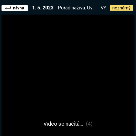
1. 5. 2023
Pořád naživu. Uvidíme na jak dlouho :D | !kniha
VY:
neznámý
návrat
Video se načítá…
(4)