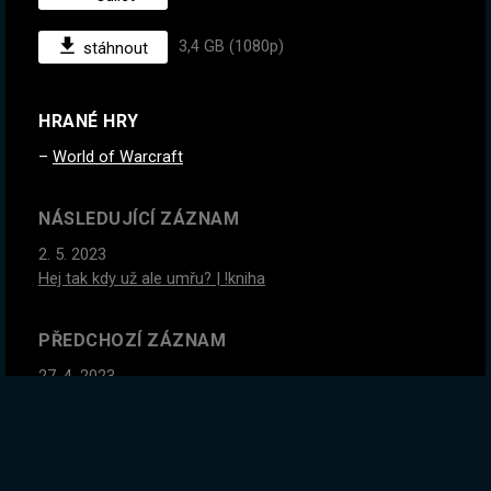
3,4 GB (1080p)
stáhnout
HRANÉ HRY
World of Warcraft
NÁSLEDUJÍCÍ ZÁZNAM
2. 5. 2023
Hej tak kdy už ale umřu? | !kniha
PŘEDCHOZÍ ZÁZNAM
27. 4. 2023
Verze 1.0 - 3D Rimworld. Jdeme se podívat na jinou mapu
vzdušným balonem... Jop, čteš správně. | !kniha
GLOBÁLNÍ STATISTIKY ZÁZNAMU