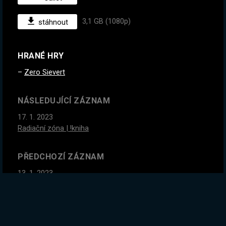
3,1 GB (1080p)
stáhnout
HRANÉ HRY
Zero Sievert
NÁSLEDUJÍCÍ ZÁZNAM
17. 1. 2023
Radiační zóna | !kniha
PŘEDCHOZÍ ZÁZNAM
13. 1. 2023
getfixedboi seed - Nejvyšší obtížnost, Eater of the Worlds
a STONKS build! | !kniha
GLOBÁLNÍ STATISTIKY ZÁZNAMU