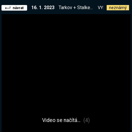
16. 1. 2023
Tarkov + Stalker = Starkov? | !kniha
VY:
neznámý
návrat
Video se načítá…
(4)