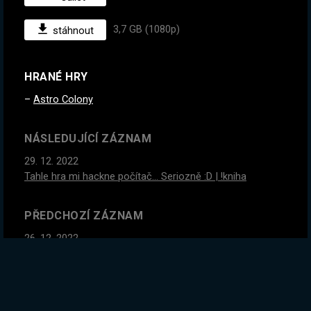
3,7 GB (1080p)
stáhnout
HRANÉ HRY
Astro Colony
NÁSLEDUJÍCÍ ZÁZNAM
29. 12. 2022
Tahle hra mi hackne počítač... Seriozně :D | !kniha
PŘEDCHOZÍ ZÁZNAM
26. 12. 2022
Už jsem konečně jakž takž zdráv. Dnes vesmírná
kolonizace !kniha
GLOBÁLNÍ STATISTIKY ZÁZNAMU