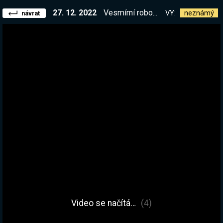
27. 12. 2022
Vesmírní roboti a kolonizace planet! Sranda tahle hra! | !kniha
VY:
neznámý
návrat
Video se načítá…
(4)