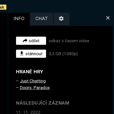
ek
INFO
CHAT
sdílet
odkaz s časem videa
stáhnout
3,3 GB (1080p)
HRANÉ HRY
Just Chatting
Doors: Paradox
NÁSLEDUJÍCÍ ZÁZNAM
11. 11. 2022