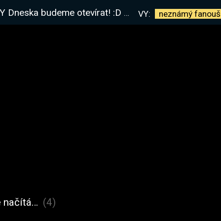
 otevírat! :D | !kronika !kronávod !kniha
VY:
neznámý
fanouš
 načítá…
(4)