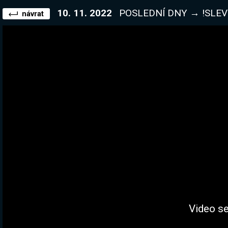
10. 11. 2022
POSLEDNÍ DNY → !SLEVY Dneska budeme
návrat
Video se