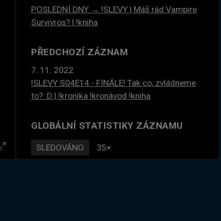
POSLEDNÍ DNY → !SLEVY | Máš rád Vampire
Survivros? | !kniha
PŘEDCHOZÍ ZÁZNAM
7. 11. 2022
!SLEVY S04E14 - FINÁLE! Tak co, zvládneme
to? :D | !kronika !kronávod !kniha
GLOBÁLNÍ STATISTIKY ZÁZNAMU
SLEDOVÁNO
35×
Enter
DLE ČASU
42 hodin
fullscreen