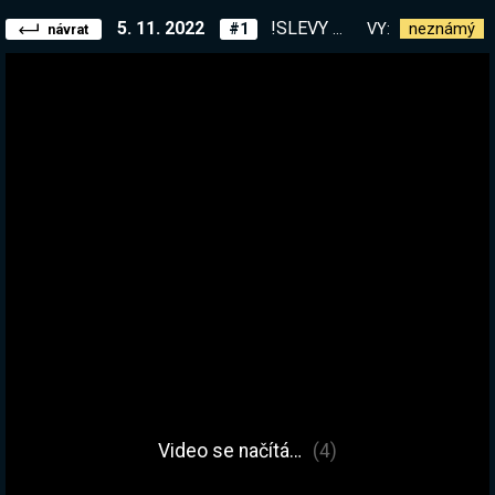
5. 11. 2022
!SLEVY S04E13 - FINÁLE! Odletíme? Pohoříme? | !kronika !kronávod !kniha
VY:
neznámý
#1
návrat
Video se načítá…
(4)