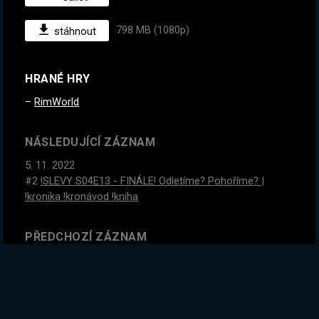
798 MB (1080p)
stáhnout
HRANÉ HRY
RimWorld
NÁSLEDUJÍCÍ ZÁZNAM
5. 11. 2022
#2
!SLEVY S04E13 - FINÁLE! Odletíme? Pohoříme? |
!kronika !kronávod !kniha
PŘEDCHOZÍ ZÁZNAM
4. 11. 2022
!SLEVY S04E12 - Nejlepší kolonie, kterou jsem kdy měl |
!kronika !kronávod !kniha