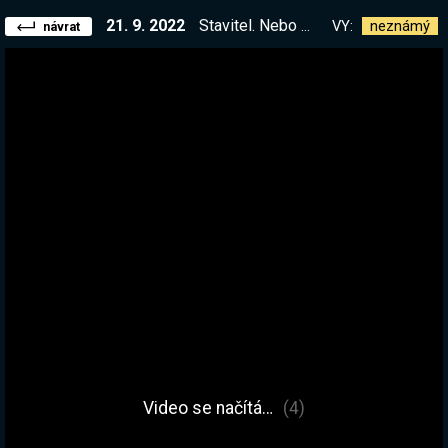
21. 9. 2022
Stavitel. Nebo bořič, nejsem si jistý| !kniha
VY:
neznámý
návrat
Video se načítá…
(4)