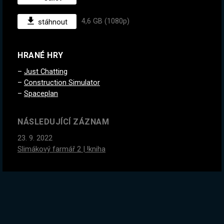
4,6 GB (1080p)
stáhnout
HRANÉ HRY
Just Chatting
Construction Simulator
Spaceplan
NÁSLEDUJÍCÍ ZÁZNAM
23. 9. 2022
Slimákový farmář 2 | !kniha
PŘEDCHOZÍ ZÁZNAM
20. 9. 2022
Zombie domeček s malým H̶A̶R̶A̶N̶T̶E̶M̶ miminkem :) |
!kniha