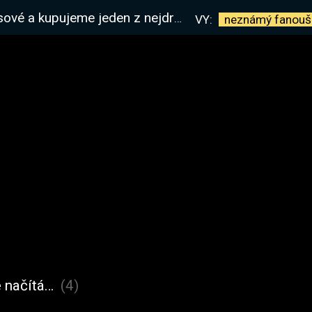
n z nejdražších itemu ve hře za cca 50ex| !kniha
VY:
neznámý
fanouš
 načítá…
(4)