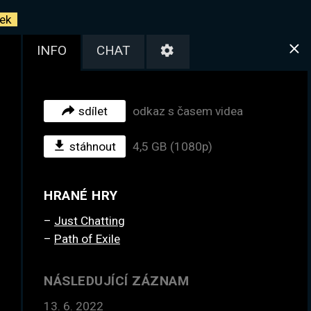
ek
INFO
CHAT
sdílet
odkaz s časem videa
stáhnout
4,5 GB (1080p)
HRANÉ HRY
Just Chatting
Path of Exile
NÁSLEDUJÍCÍ ZÁZNAM
13. 6. 2022