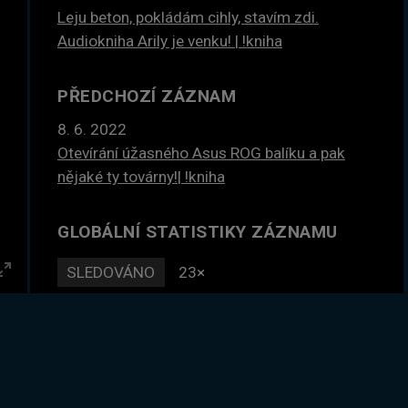
Leju beton, pokládám cihly, stavím zdi.
Audiokniha Arily je venku! | !kniha
PŘEDCHOZÍ ZÁZNAM
8. 6. 2022
Otevírání úžasného Asus ROG balíku a pak
nějaké ty továrny!| !kniha
GLOBÁLNÍ STATISTIKY ZÁZNAMU
SLEDOVÁNO
23×
Enter
DLE ČASU
26 hodin
fullscreen