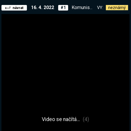
16. 4. 2022
Komunisti #1 - Začátek rudého města | !kniha
VY:
neznámý
#1
návrat
Video se načítá…
(4)