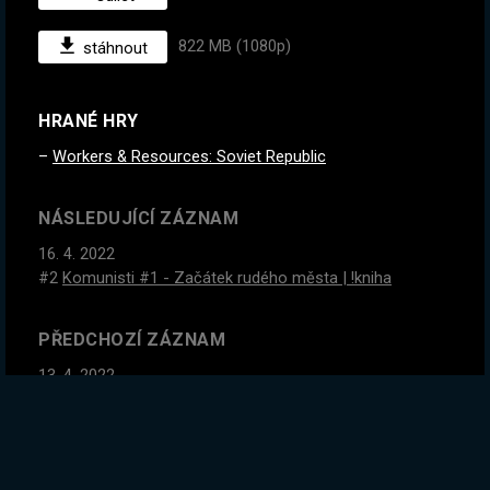
822 MB (1080p)
stáhnout
HRANÉ HRY
Workers & Resources: Soviet Republic
NÁSLEDUJÍCÍ ZÁZNAM
16. 4. 2022
#2
Komunisti #1 - Začátek rudého města | !kniha
PŘEDCHOZÍ ZÁZNAM
13. 4. 2022
Začátek nové série! Největší update! Vlastní konzole a
MMORPG ✓ . Arila je BESTSELLER poslední dny slevy! →
!kniha