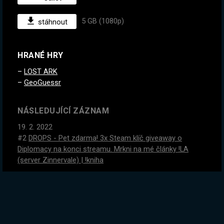
5 GB (1080p)
stáhnout
HRANÉ HRY
LOST ARK
GeoGuessr
NÁSLEDUJÍCÍ ZÁZNAM
19. 2. 2022
#2
DROPS - Pet zdarma! 3x Steam klíč giveaway o
Diplomacy na konci streamu. Mrkni na mé články !LA
(server Zinnervale) | !kniha
PŘEDCHOZÍ ZÁZNAM
17. 2. 2022
DROPS - Pet pro tebe zdarma! Dneska vylepšujeme gear