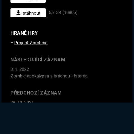
5,7 GB (1080p)
stáhnout
HRANÉ HRY
Project Zomboid
NÁSLEDUJÍCÍ ZÁZNAM
3. 1. 2022
Zombie apokalypsa s bráchou - !starda
PŘEDCHOZÍ ZÁZNAM
28. 12. 2021
Dneska větrné mlýny, nové materiály a potrubí (snad :D)
#ad
GLOBÁLNÍ STATISTIKY ZÁZNAMU