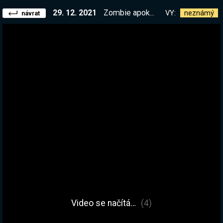
29. 12. 2021
Zombie apokalypsa s bráchou - !starda
VY:
neznámý
návrat
Video se načítá…
(4)