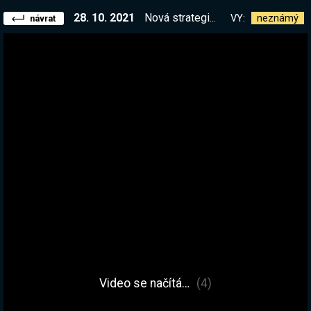
28. 10. 2021
Nová strategie ve stylu Banished! || !kniha !list
VY:
neznámý
návrat
Video se načítá…
(4)