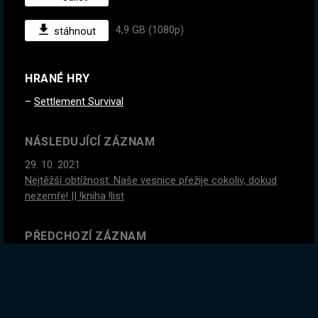
4,9 GB (1080p)
stáhnout
HRANÉ HRY
Settlement Survival
NÁSLEDUJÍCÍ ZÁZNAM
29. 10. 2021
Nejtěžší obtížnost. Naše vesnice přežije cokoliv, dokud
nezemře! || !kniha !list
PŘEDCHOZÍ ZÁZNAM
26. 10. 2021
#2
Mindblowing konec této hry. Je to fakt pecka, jdeme
to dohrát? || !kniha !list