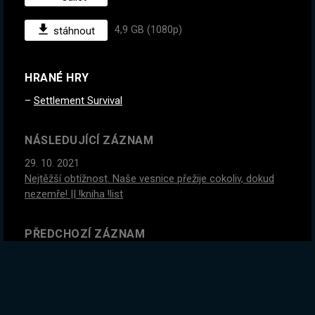
4,9 GB (1080p)
stáhnout
HRANÉ HRY
Settlement Survival
NÁSLEDUJÍCÍ ZÁZNAM
29. 10. 2021
Nejtěžší obtížnost. Naše vesnice přežije cokoliv, dokud
nezemře! || !kniha !list
PŘEDCHOZÍ ZÁZNAM
26. 10. 2021
#2
Mindblowing konec této hry. Je to fakt pecka, jdeme
to dohrát? || !kniha !list