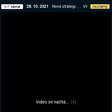
28. 10. 2021
Nová strategie ve stylu Banished! || !kniha !list
VY:
neznámý
návrat
Video se načítá…
(4)