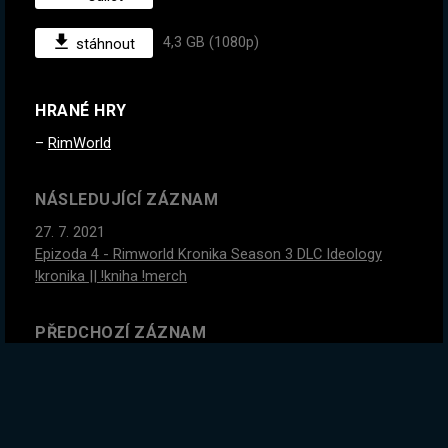
4,3 GB (1080p)
stáhnout
HRANÉ HRY
RimWorld
NÁSLEDUJÍCÍ ZÁZNAM
27. 7. 2021
Epizoda 4 - Rimworld Kronika Season 3 DLC Ideology
!kronika || !kniha !merch
PŘEDCHOZÍ ZÁZNAM
24. 7. 2021
PoE Nová liga! Jedeme až do večera! Build - Lightning
Trapper | No worries, dnešní suby budu psát po streamu
do tabulky || !kniha !merch