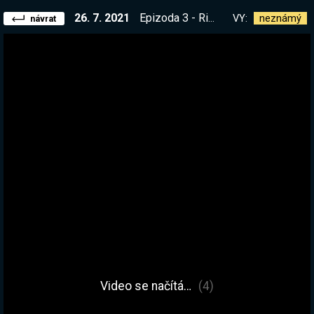
26. 7. 2021
Epizoda 3 - Rimworld Kronika Season 3 DLC Ideology !kronika || !kniha !merch
VY:
neznámý
návrat
Video se načítá…
(4)