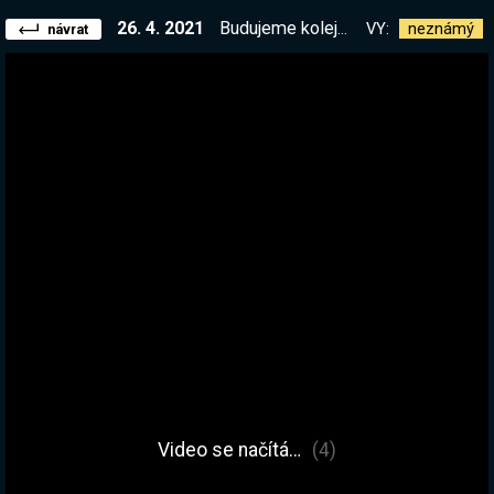
26. 4. 2021
Budujeme koleje, cesty a celé továrny!
VY:
neznámý
návrat
Video se načítá…
(4)