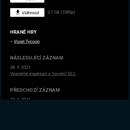
3,7 GB (1080p)
stáhnout
HRANÉ HRY
Voxel Tycoon
NÁSLEDUJÍCÍ ZÁZNAM
28. 4. 2021
Vesmírné impérium s "novým" DLC.
PŘEDCHOZÍ ZÁZNAM
22. 4. 2021
Civilizace VI se všemi DLC na Immortal obtížnost. Horší
už to skoro nejde :D
GLOBÁLNÍ STATISTIKY ZÁZNAMU