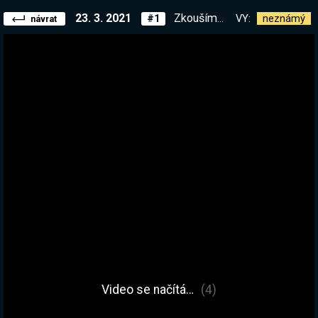
23. 3. 2021
Zkoušíme nové Magic: Legends. Pokud mě to nebude bavit, začneme sérii v Satisfactory :)
VY:
neznámý
#1
návrat
Video se načítá…
(4)