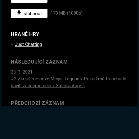
173 MB (1080p)
stáhnout
HRANÉ HRY
Just Chatting
NÁSLEDUJÍCÍ ZÁZNAM
23. 3. 2021
#2
Zkoušíme nové Magic: Legends. Pokud mě to nebude
bavit, začneme sérii v Satisfactory :)
PŘEDCHOZÍ ZÁZNAM
22. 3. 2021
Jdeme pěstovat zeleninu... Ano, zeleninu
GLOBÁLNÍ STATISTIKY ZÁZNAMU