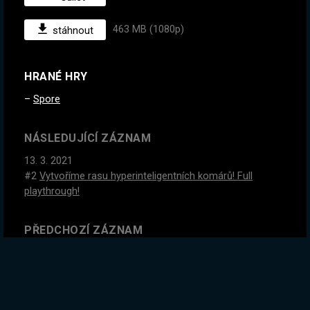
463 MB (1080p)
stáhnout
HRANÉ HRY
Spore
NÁSLEDUJÍCÍ ZÁZNAM
13. 3. 2021
#2
Vytvoříme rasu hyperinteligentních komárů! Full
playthrough!
PŘEDCHOZÍ ZÁZNAM
12. 3. 2021
#2
Tuhle legendu jsem nikdy nestreamoval. Well, čas to
změnit. Full playthrough!