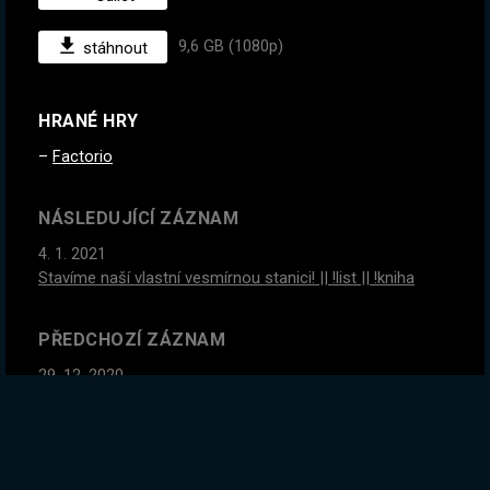
9,6 GB (1080p)
stáhnout
HRANÉ HRY
Factorio
NÁSLEDUJÍCÍ ZÁZNAM
4. 1. 2021
Stavíme naší vlastní vesmírnou stanici! || !list || !kniha
PŘEDCHOZÍ ZÁZNAM
29. 12. 2020
Roboti staví roboty! Mega base progress :D| !list | !kniha
GLOBÁLNÍ STATISTIKY ZÁZNAMU