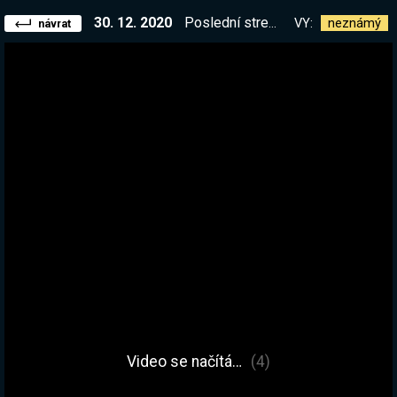
30. 12. 2020
Poslední stream v 2020. Díky vám byl tenhle rok super <3 Symbolicky pojďme dohrát Factorio :D | !list | !kniha
VY:
neznámý
návrat
Video se načítá…
(4)