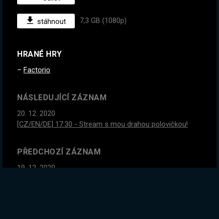
7,3 GB (1080p)
stáhnout
HRANÉ HRY
Factorio
NÁSLEDUJÍCÍ ZÁZNAM
20. 12. 2020
[CZ/EN/DE] 17:30 - Stream s mou drahou polovičkou!
PŘEDCHOZÍ ZÁZNAM
19. 12. 2020
#1
Chci vytvořit tu největší základnu, kterou jsem kdy
postavil! Bez modů | !list
GLOBÁLNÍ STATISTIKY ZÁZNAMU