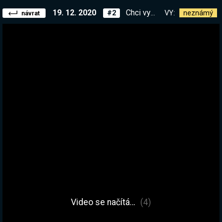
19. 12. 2020
Chci vytvořit tu největší základnu, kterou jsem kdy postavil! Bez modů | !list
VY:
neznámý
#2
návrat
Video se načítá…
(4)