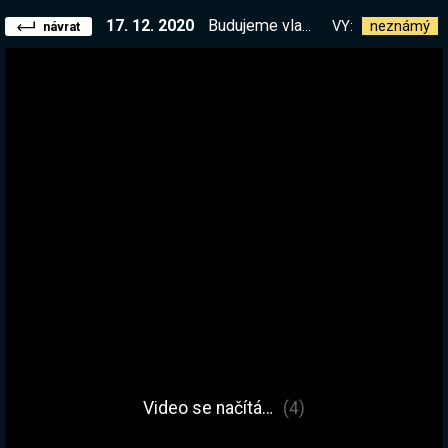
17. 12. 2020
Budujeme vlastní království! A je to těžké :D| !list
VY:
neznámý
návrat
Video se načítá…
(4)