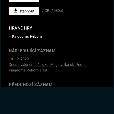
7 GB (1080p)
stáhnout
HRANÉ HRY
Kingdoms Reborn
NÁSLEDUJÍCÍ ZÁZNAM
18. 12. 2020
Dnes ovládneme železo! Mega velká obtížnost -
Kingdoms Reborn | !list
PŘEDCHOZÍ ZÁZNAM
14. 12. 2020
#2
Děláme vlastní mapu smrti pro TEBE!! Creeper World 4
<3| !list