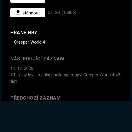
3,6 GB (1080p)
stáhnout
HRANÉ HRY
Creeper World 4
NÁSLEDUJÍCÍ ZÁZNAM
14. 12. 2020
#1
Tajný level a další challenge mapy! Creeper World 4 <3|
!list
PŘEDCHOZÍ ZÁZNAM
12. 12. 2020
#1
Poslední misi necháme na PPP, teď denní challenge
mapy! | !list