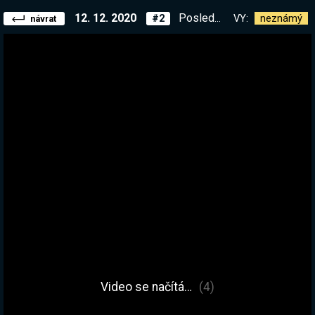
12. 12. 2020
Poslední misi necháme na PPP, teď denní challenge mapy! | !list
VY:
neznámý
#2
návrat
Video se načítá…
(4)