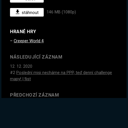
146 MB (1080p)
stáhnout
HRANÉ HRY
Creeper World 4
NÁSLEDUJÍCÍ ZÁZNAM
12. 12. 2020
#2
Poslední misi necháme na PPP, teď denní challenge
mapy! | !list
PŘEDCHOZÍ ZÁZNAM
11. 12. 2020
Jdeme zkontrolovat Mindustry Update! Je to velký! | !list
GLOBÁLNÍ STATISTIKY ZÁZNAMU