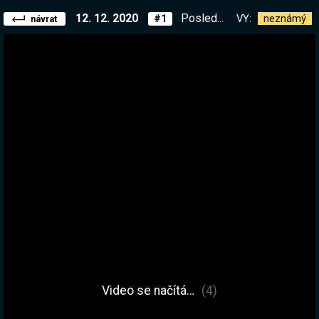
12. 12. 2020
Poslední misi necháme na PPP, teď denní challenge mapy! | !list
VY:
neznámý
#1
návrat
Video se načítá…
(4)