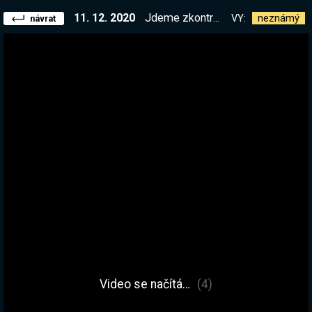
11. 12. 2020
Jdeme zkontrolovat Mindustry Update! Je to velký! | !list
VY:
neznámý
návrat
Video se načítá…
(4)