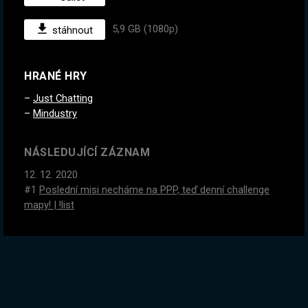
5,9 GB (1080p)
stáhnout
HRANÉ HRY
Just Chatting
Mindustry
NÁSLEDUJÍCÍ ZÁZNAM
12. 12. 2020
#1
Poslední misi necháme na PPP, teď denní challenge
mapy! | !list
PŘEDCHOZÍ ZÁZNAM
5. 12. 2020
Král turnajů a špatných proslovů! | !list