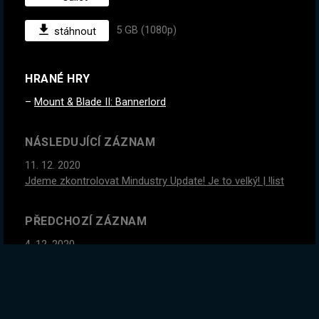
5 GB (1080p)
stáhnout
HRANÉ HRY
Mount & Blade II: Bannerlord
NÁSLEDUJÍCÍ ZÁZNAM
11. 12. 2020
Jdeme zkontrolovat Mindustry Update! Je to velký! | !list
PŘEDCHOZÍ ZÁZNAM
4. 12. 2020
TAHLE HRA JE TAK DOBRÁ <3 <3 || !list
GLOBÁLNÍ STATISTIKY ZÁZNAMU