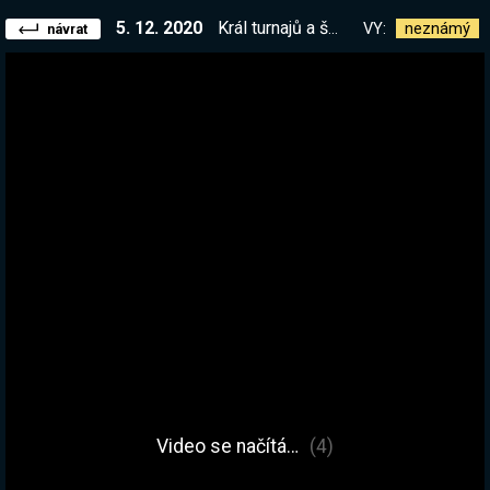
5. 12. 2020
Král turnajů a špatných proslovů! | !list
VY:
neznámý
návrat
Video se načítá…
(4)