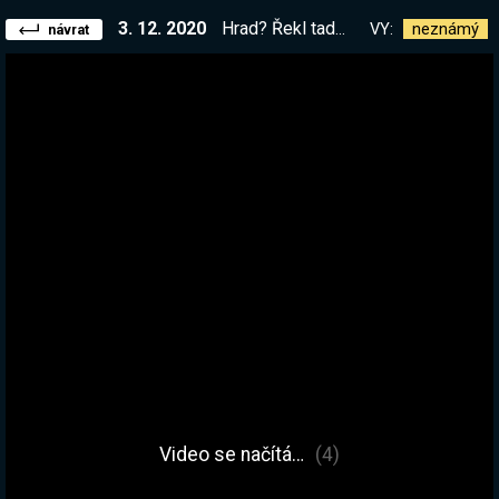
3. 12. 2020
Hrad? Řekl tady někdo hrad? || !list
VY:
neznámý
návrat
Video se načítá…
(4)