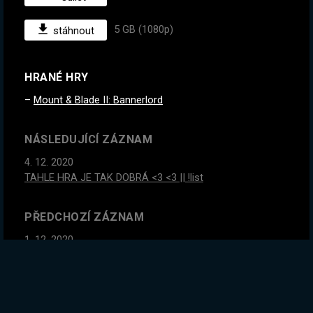
5 GB (1080p)
stáhnout
HRANÉ HRY
Mount & Blade II: Bannerlord
NÁSLEDUJÍCÍ ZÁZNAM
4. 12. 2020
TAHLE HRA JE TAK DOBRÁ <3 <3 || !list
PŘEDCHOZÍ ZÁZNAM
1. 12. 2020
Co se ve hře změnilo za těch skoro 9 měsíců? || !list
GLOBÁLNÍ STATISTIKY ZÁZNAMU