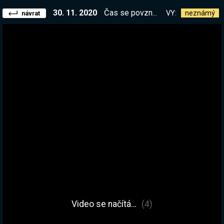
30. 11. 2020
Čas se povznést! Rimworld like hra Amazing Cultivation Simulator
VY:
neznámý
návrat
Video se načítá…
(4)