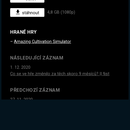
4,8 GB (1080p)
stáhnout
HRANÉ HRY
Amazing Cultivation Simulator
NÁSLEDUJÍCÍ ZÁZNAM
1. 12. 2020
Co se ve hře změnilo za těch skoro 9 měsíců? || !list
PŘEDCHOZÍ ZÁZNAM
27. 11. 2020
POBalíkový odpočinek u Shadowlands. Dneska výlet do
pekla, nové formy a upgrade základny!
GLOBÁLNÍ STATISTIKY ZÁZNAMU